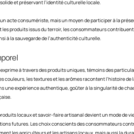
olide et préservant l’identité culturelle locale.
 un acte consumériste, mais un moyen de participer à la prése
nt les produits issus du terroir, les consommateurs contribuent 
nsi à la sauvegarde de l’authenticité culturelle.
mporel
exprime à travers des produits uniques, témoins des particula
s couleurs, les textures et les arômes racontent l’histoire de l
ans une expérience authentique, goûter à la singularité de ch
çaise.
produits locaux et savoir-faire artisanal devient un mode de vi
rations futures. Les choix conscients des consommateurs cont
nt les agriculteurs et les artisans locaux, mais aussi la dura