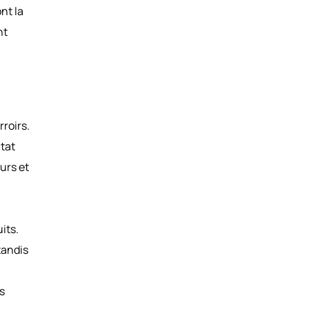
nt la
nt
rroirs.
ltat
urs et
its.
tandis
s