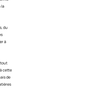
 la
s, du
es
er à
 tout
à cette
mais de
atières