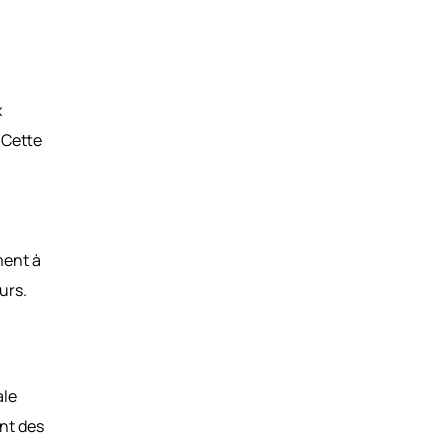
x
 Cette
ment à
urs.
ale
ent des