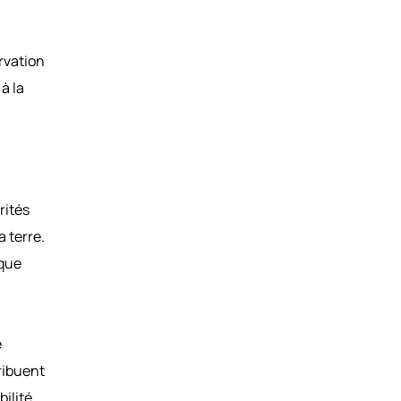
rvation
à la
rités
a terre.
aque
e
ribuent
bilité