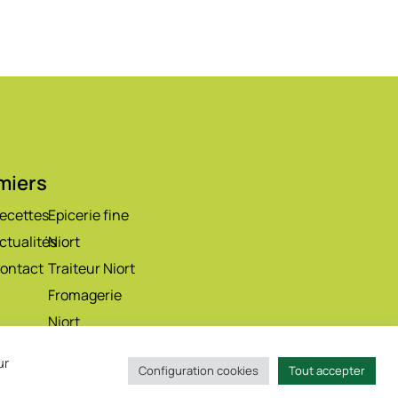
rmiers
ecettes
Epicerie fine
ctualités
Niort
ontact
Traiteur Niort
Fromagerie
Niort
Boucherie
ur
Configuration cookies
Tout accepter
Niort
s