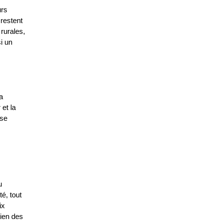
rs 
estent 
rurales, 
i un 
 
et la 
se 
 
, tout 
x 
ien des 