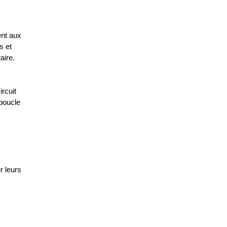
nt aux 
 et 
aire.
rcuit 
boucle 
 leurs 