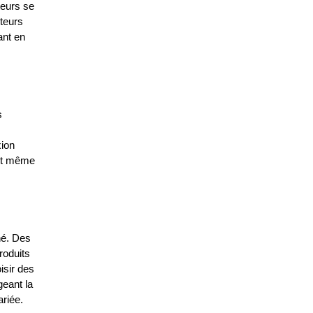
eurs se 
teurs 
nt en 
 
ion 
et même 
é. Des 
oduits 
isir des 
eant la 
ariée.