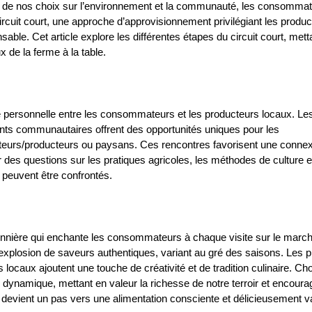
 de nos choix sur l’environnement et la communauté, les consommat
ircuit court, une approche d’approvisionnement privilégiant les produc
le. Cet article explore les différentes étapes du circuit court, metta
x de la ferme à la table.
 personnelle entre les consommateurs et les producteurs locaux. Les
nts communautaires offrent des opportunités uniques pour les 
teurs/producteurs ou paysans. Ces rencontres favorisent une connex
es questions sur les pratiques agricoles, les méthodes de culture 
 peuvent être confrontés.
sonnière qui enchante les consommateurs à chaque visite sur le march
ne explosion de saveurs authentiques, variant au gré des saisons. Les pr
s locaux ajoutent une touche de créativité et de tradition culinaire. Cho
 dynamique, mettant en valeur la richesse de notre terroir et encourag
 devient un pas vers une alimentation consciente et délicieusement v