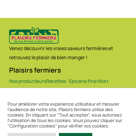
Venez découvrir les vraies saveurs fermières et
retrouvez le plaisir de bien manger !
Plaisirs fermiers
Nos producteurs
Recettes
Epicerie fine Niort
Nos magasins
Actualités
Traiteur Niort
Nos produits
Contact
Fromagerie Niort
Pour améliorer votre expérience utilisateur et mesurer
Le concept
Boucherie Niort
l'audience de notre site, Plaisirs fermiers utilise des
cookies. En cliquant sur "Tout accepter", vous autorisez
l'utilisation de tous les cookies. Vous pouvez cliquer sur
"Configuration cookies" pour vérifier vos cookies.
Mentions légales
/
Politique de confidentialité