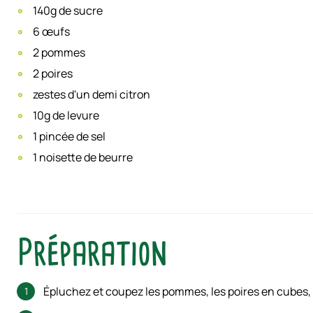
140g de sucre
6 œufs
2 pommes
2 poires
zestes d'un demi citron
10g de levure
1 pincée de sel
1 noisette de beurre
Préparation
Épluchez et coupez les pommes, les poires en cubes, e