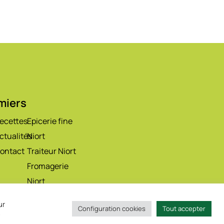
rmiers
ecettes
Epicerie fine
ctualités
Niort
ontact
Traiteur Niort
Fromagerie
Niort
Boucherie
ur
Configuration cookies
Tout accepter
Niort
s