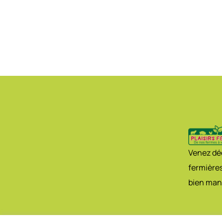
Venez déc
fermières
bien man