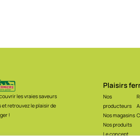
Plaisirs fe
ouvrir les vraies saveurs
Nos
R
 et retrouvez le plaisir de
producteurs
A
ger !
Nos magasins
C
Nos produits
Le concept