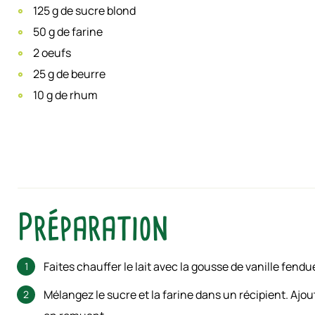
125 g de sucre blond
50 g de farine
2 oeufs
25 g de beurre
10 g de rhum
Préparation
Faites chauffer le lait avec la gousse de vanille fendu
Mélangez le sucre et la farine dans un récipient. Ajout