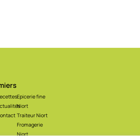
rmiers
ecettes
Epicerie fine
ctualités
Niort
ontact
Traiteur Niort
Fromagerie
Niort