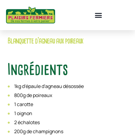
Blanquette d'agneau aux poireaux
Ingrédients
1kg d'épaule d'agneau désossée
800g de poireaux
1 carotte
1 oignon
2 échalotes
200g de champignons